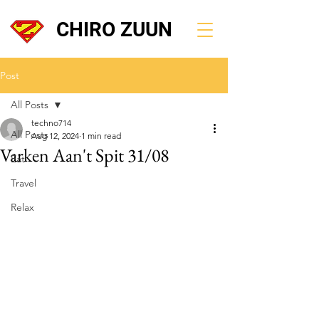
CHIRO ZUUN
Post
All Posts
techno714
All Posts
Aug 12, 2024
1 min read
Varken Aan't Spit 31/08
Eat
Travel
Relax