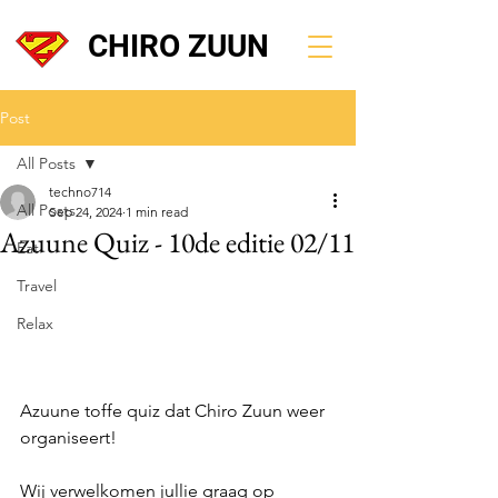
CHIRO ZUUN
Post
All Posts
techno714
All Posts
Sep 24, 2024
1 min read
Azuune Quiz - 10de editie 02/11
Eat
Travel
Relax
Azuune toffe quiz dat Chiro Zuun weer 
organiseert!
Wij verwelkomen jullie graag op 