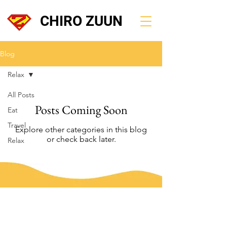
CHIRO ZUUN
Blog
Relax
All Posts
Posts Coming Soon
Eat
Travel
Explore other categories in this blog
or check back later.
Relax
Over Ons
Welkom op de site van de beste Chiro van het
land! Meer info over onze leiders en hoe je